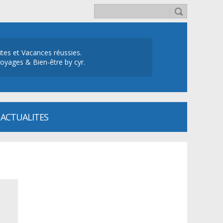
ites et Vacances réussies.
oyages & Bien-être by cyr.
ACTUALITES