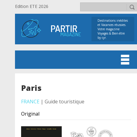
Edition ETE 2026
Destinations inédites
et Vacances réussies.
Votre magazine
Voyages & Bien-être
by cyr.
Paris
FRANCE
| Guide touristique
Original