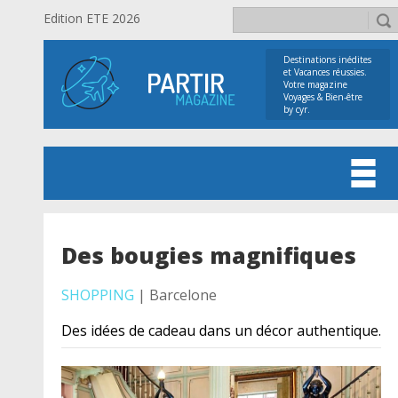
Edition ETE 2026
Destinations inédites
et Vacances réussies.
Votre magazine
Voyages & Bien-être
by cyr.
Des bougies magnifiques
SHOPPING
| Barcelone
Des idées de cadeau dans un décor authentique.