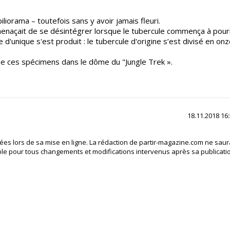
liorama – toutefois sans y avoir jamais fleuri.
menaçait de se désintégrer lorsque le tubercule commença à pourr
se d'unique s'est produit : le tubercule d'origine s’est divisé en on
 de ces spécimens dans le dôme du "Jungle Trek ».
18.11.2018 16
fiées lors de sa mise en ligne. La rédaction de partir-magazine.com ne saur
le pour tous changements et modifications intervenus après sa publicati