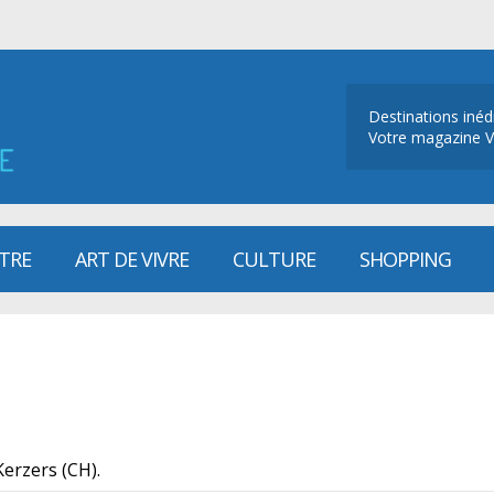
Destinations inéd
Votre magazine V
ÊTRE
ART DE VIVRE
CULTURE
SHOPPING
Kerzers (CH).