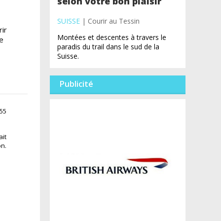
selon votre bon plaisir
SUISSE
| Courir au Tessin
ir
Montées et descentes à travers le
ze
paradis du trail dans le sud de la
Suisse.
Publicité
:55
ait
on.