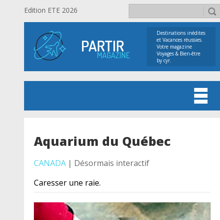
Edition ETE 2026
Destinations inédites
et Vacances réussies.
Votre magazine
Voyages & Bien-être
by cyr.
Aquarium du Québec
CANADA
| Désormais interactif
Caresser une raie.