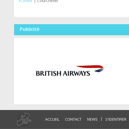
FORME
| Courchevel
Publicité
|
ACCUEIL
CONTACT
NEWS
S'IDENTIFIER