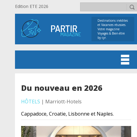
Edition ETE 2026
Destinations inédites
et Vacances réussies.
Votre magazine
Voyages & Bien-être
by cyr.
Du nouveau en 2026
HÔTELS
| Marriott-Hotels
Cappadoce, Croatie, Lisbonne et Naples.