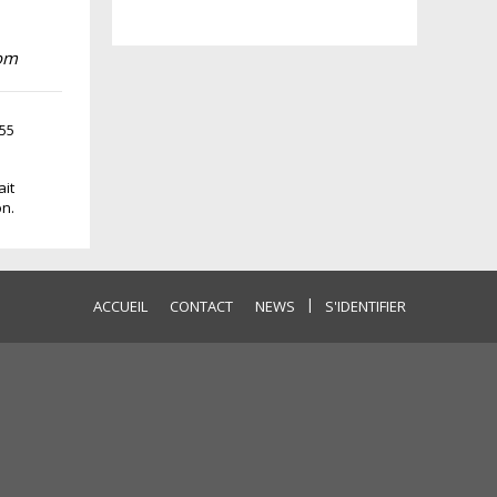
com
:55
ait
on.
|
ACCUEIL
CONTACT
NEWS
S'IDENTIFIER