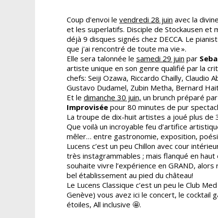
Coup d'envoi le
vendredi 28 juin
avec la divine
et les superlatifs. Disciple de Stockausen e
déjà 9 disques signés chez DECCA. Le pianiste
que j'ai rencontré de toute ma vie ».
Elle sera talonnée le
samedi 29 juin
par
Seba
artiste unique en son genre qualifié par la crit
chefs: Seiji Ozawa, Riccardo Chailly, Claudio
Gustavo Dudamel, Zubin Metha, Bernard Haiti
Et le
dimanche 30 juin,
un brunch préparé par 
Improvisée
pour 80 minutes de pur spectacle
La troupe de dix-huit artistes a joué plus de
Que voilà un incroyable feu d’artifice artisti
mêler… entre gastronomie, exposition, poésie
Lucens c’est un peu Chillon avec cour intérie
très instagrammables ; mais flanqué en haut d
souhaite vivre l’expérience en GRAND, alors 
bel établissement au pied du château!
Le Lucens Classique c’est un peu le Club Med C
Genève) vous avez ici le concert, le cocktail
étoiles, All inclusive 🤩.