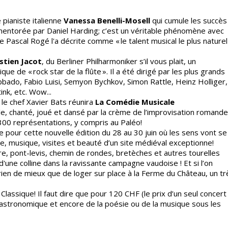
 pianiste italienne
Vanessa Benelli-Mosell
qui cumule les succès
t mentorée par Daniel Harding; c’est un véritable phénomène avec
 Pascal Rogé l'a décrite comme « le talent musical le plus naturel
stien Jacot
, du Berliner Philharmoniker s’il vous plait, un
ique de « rock star de la flûte ». Il a été dirigé par les plus grands
 Abbado, Fabio Luisi, Semyon Bychkov, Simon Rattle, Heinz Holliger,
nk, etc. Wow...
le chef Xavier Bats réunira
La Comédie Musicale
, chanté, joué et dansé par la crème de l’improvisation romande 
 300 représentations, y compris au Paléo!
que pour cette nouvelle édition du 28 au 30 juin où les sens vont se
, musique, visites et beauté d’un site médiéval exceptionne!
ure, pont-levis, chemin de rondes, bretèches et autres tourelles
'une colline dans la ravissante campagne vaudoise ! Et si l’on
rien de mieux que de loger sur place à la Ferme du Château, un tr
lassique! Il faut dire que pour 120 CHF (le prix d’un seul concert
 gastronomique et encore de la poésie ou de la musique sous les