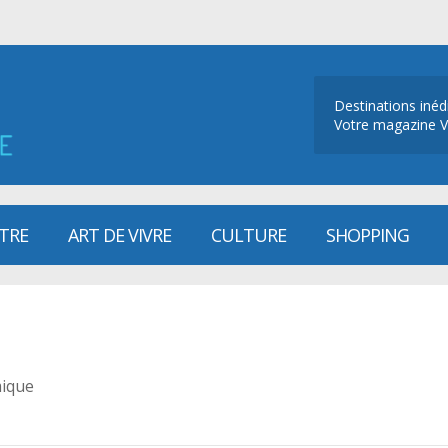
Destinations inéd
Votre magazine V
ÊTRE
ART DE VIVRE
CULTURE
SHOPPING
mique