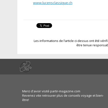
www.lucensclassique.ch
Les informations de l’article ci-dessus ont été véri
être tenue responsab
Merci d'avoir visité partir-magazine.com
Revenez vite retrouver plus de conseils voyage et bien-
être!