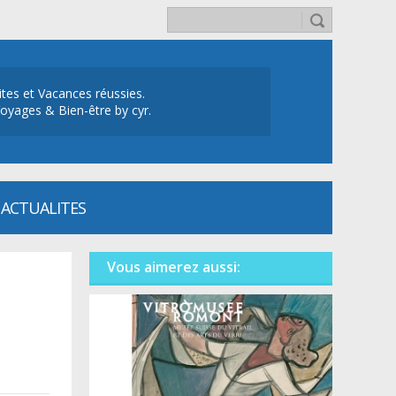
ites et Vacances réussies.
oyages & Bien-être by cyr.
ACTUALITES
Vous aimerez aussi: