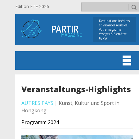
Edition ETE 2026
Destinations inédites
et Vacances réussies.
Votre magazine
Voyages & Bien-être
by cyr.
Veranstaltungs-Highlights
AUTRES PAYS
| Kunst, Kultur und Sport in
Hongkong
Programm 2024