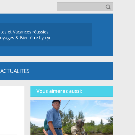
ites et Vacances réussies.
oyages & Bien-être by cyr.
ACTUALITES
Vous aimerez aussi: