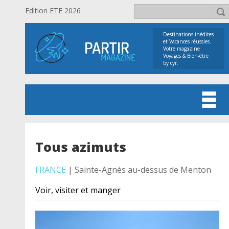
Edition ETE 2026
Destinations inédites
et Vacances réussies.
Votre magazine
Voyages & Bien-être
by cyr.
Tous azimuts
FRANCE
| Sainte-Agnès au-dessus de Menton
Voir, visiter et manger