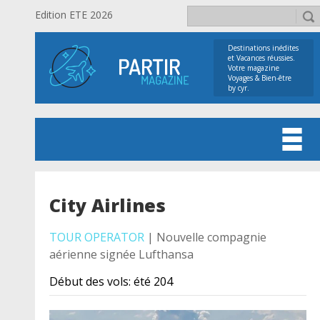
Edition ETE 2026
Destinations inédites
et Vacances réussies.
Votre magazine
Voyages & Bien-être
by cyr.
City Airlines
TOUR OPERATOR
| Nouvelle compagnie
aérienne signée Lufthansa
Début des vols: été 204