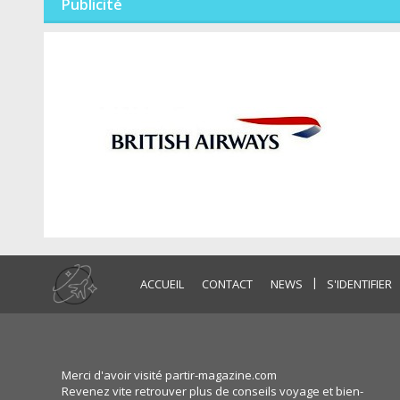
Publicité
|
ACCUEIL
CONTACT
NEWS
S'IDENTIFIER
Merci d'avoir visité partir-magazine.com
Revenez vite retrouver plus de conseils voyage et bien-