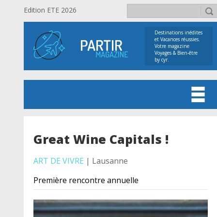
Edition ETE 2026
Destinations inédites
et Vacances réussies.
Votre magazine
Voyages & Bien-être
by cyr.
Great Wine Capitals !
ART DE VIVRE
| Lausanne
Première rencontre annuelle