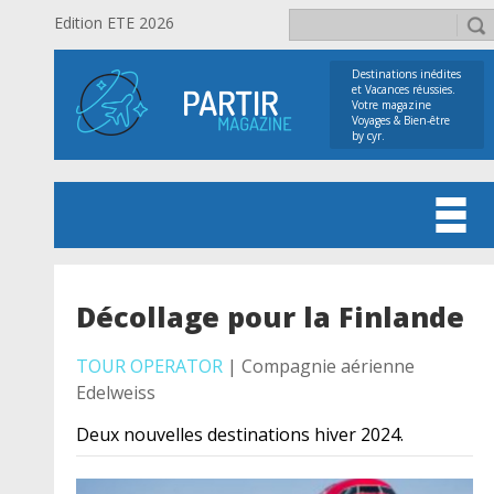
Edition ETE 2026
Destinations inédites
et Vacances réussies.
Votre magazine
Voyages & Bien-être
by cyr.
Décollage pour la Finlande
TOUR OPERATOR
| Compagnie aérienne
Edelweiss
Deux nouvelles destinations hiver 2024.