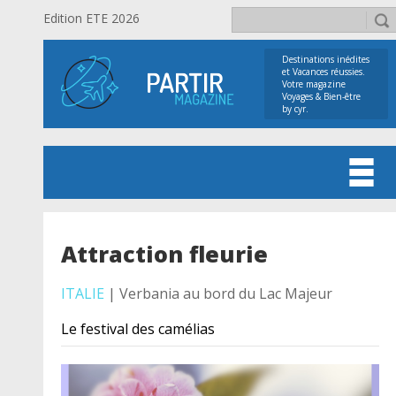
Edition ETE 2026
Destinations inédites
et Vacances réussies.
Votre magazine
Voyages & Bien-être
by cyr.
Attraction fleurie
ITALIE
| Verbania au bord du Lac Majeur
Le festival des camélias