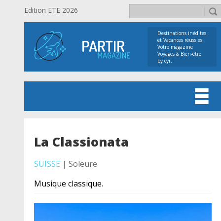
Edition ETE 2026
Destinations inédites
et Vacances réussies.
Votre magazine
Voyages & Bien-être
by cyr.
La Classionata
SUISSE
| Soleure
Musique classique.