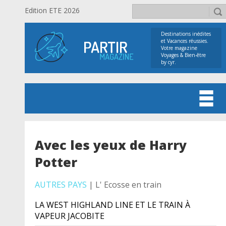
Edition ETE 2026
Destinations inédites
et Vacances réussies.
Votre magazine
Voyages & Bien-être
by cyr.
Avec les yeux de Harry
Potter
AUTRES PAYS
| L' Ecosse en train
LA WEST HIGHLAND LINE ET LE TRAIN À
VAPEUR JACOBITE