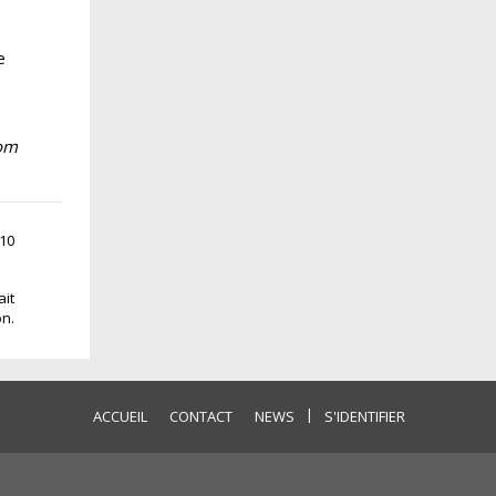
e
com
:10
ait
on.
|
ACCUEIL
CONTACT
NEWS
S'IDENTIFIER