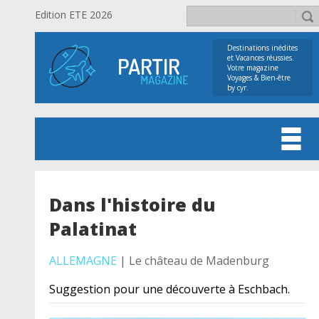
Edition ETE 2026
Destinations inédites
et Vacances réussies.
Votre magazine
Voyages & Bien-être
by cyr.
Dans l'histoire du
Palatinat
ALLEMAGNE
| Le château de Madenburg
Suggestion pour une découverte à Eschbach.