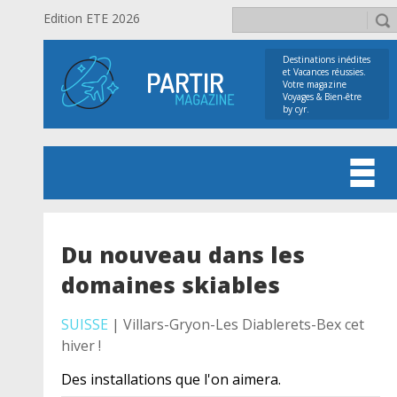
Edition ETE 2026
Destinations inédites
et Vacances réussies.
Votre magazine
Voyages & Bien-être
by cyr.
Du nouveau dans les
domaines skiables
SUISSE
| Villars-Gryon-Les Diablerets-Bex cet
hiver !
Des installations que l'on aimera.