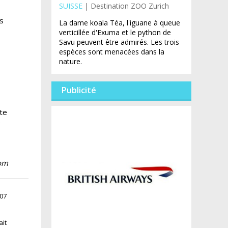
SUISSE
| Destination ZOO Zurich
es
La dame koala Téa, l'iguane à queue
verticillée d'Exuma et le python de
Savu peuvent être admirés. Les trois
espèces sont menacées dans la
nature.
Publicité
te
9
com
:07
ait