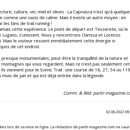
ture, culture, vin, miel et olives : La Capriasca n'est qu'à quelqu
e comme une oasis de calme. Mais il existe un autre moyen : en
 les fans de trail running !
jamais cette expérience. Le point de départ est Tesserete, où le
de Lugano, s'unissent. Nous y rencontrons Clarissa et Lorenzo
i. Mais le visiteur ressent immédiatement cette énergie si
ropos de cet endroit.
 presque monumentales, peut-être la tranquillité de la nature et
es montagnes qui vous regardent. Mais ce n'est pas seulement cet
 Ils viennent pour le Scenic Trail : une course de 18, 27, 54 ou 11
s mois de juin et qui est déjà entrée dans la légende.
Comm. & Réd. partir-magazine.
02.06.2022 09
fiées lors de sa mise en ligne. La rédaction de partir-magazine.com ne saur