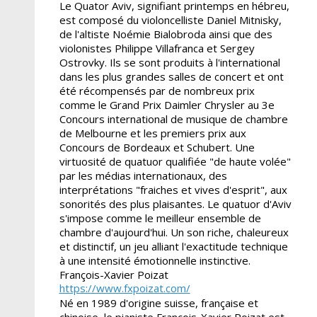
Le Quator Aviv, signifiant printemps en hébreu,
est composé du violoncelliste Daniel Mitnisky,
de l'altiste Noémie Bialobroda ainsi que des
violonistes Philippe Villafranca et Sergey
Ostrovky. Ils se sont produits à l'international
dans les plus grandes salles de concert et ont
été récompensés par de nombreux prix
comme le Grand Prix Daimler Chrysler au 3e
Concours international de musique de chambre
de Melbourne et les premiers prix aux
Concours de Bordeaux et Schubert. Une
virtuosité de quatuor qualifiée "de haute volée"
par les médias internationaux, des
interprétations "fraiches et vives d'esprit", aux
sonorités des plus plaisantes. Le quatuor d'Aviv
s'impose comme le meilleur ensemble de
chambre d'aujourd'hui. Un son riche, chaleureux
et distinctif, un jeu alliant l'exactitude technique
à une intensité émotionnelle instinctive.
François-Xavier Poizat
https://www.fxpoizat.com/
Né en 1989 d'origine suisse, française et
chinoise, le pianiste François-Xavier Poizat est