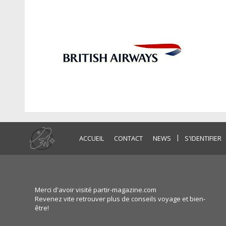
|
ACCUEIL
CONTACT
NEWS
S'IDENTIFIER
Merci d'avoir visité partir-magazine.com
Revenez vite retrouver plus de conseils voyage et bien-
être!