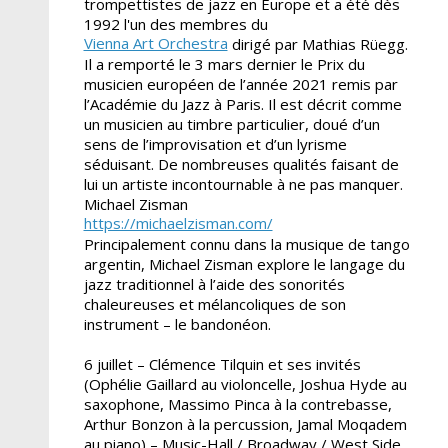
trompettistes de jazz en Europe et a été dès
1992 l'un des membres du
Vienna Art Orchestra
dirigé par Mathias Rüegg.
Il a remporté le 3 mars dernier le Prix du
musicien européen de l’année 2021 remis par
l’Académie du Jazz à Paris. Il est décrit comme
un musicien au timbre particulier, doué d’un
sens de l’improvisation et d’un lyrisme
séduisant. De nombreuses qualités faisant de
lui un artiste incontournable à ne pas manquer.
Michael Zisman
https://michaelzisman.com/
Principalement connu dans la musique de tango
argentin, Michael Zisman explore le langage du
jazz traditionnel à l’aide des sonorités
chaleureuses et mélancoliques de son
instrument – le bandonéon.
6 juillet – Clémence Tilquin et ses invités
(Ophélie Gaillard au violoncelle, Joshua Hyde au
saxophone, Massimo Pinca à la contrebasse,
Arthur Bonzon à la percussion, Jamal Moqadem
au piano) – Music-Hall / Broadway / West Side