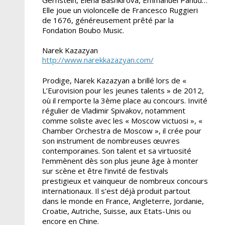
Elle joue un violoncelle de Francesco Ruggieri
de 1676, généreusement prêté par la
Fondation Boubo Music.
Narek Kazazyan
http://www.narekkazazyan.com/
Prodige, Narek Kazazyan a brillé lors de «
L’Eurovision pour les jeunes talents » de 2012,
où il rem­porte la 3ème place au concours. Invité
régulier de Vladimir Spivakov, notamment
comme soliste avec les « Moscow victuosi », «
Cham­ber Orchestra de Moscow », il crée pour
son instrument de nombreuses œuvres
contem­poraines. Son talent et sa vir­tuosité
l’emmènent dès son plus jeune âge à monter
sur scène et être l’invité de festivals
prestigieux et vainqueur de nombreux concours
internationaux. Il s’est déjà produit partout
dans le monde en France, Angleterre, Jordanie,
Croatie, Autriche, Suisse, aux Etats-Unis ou
encore en Chine.