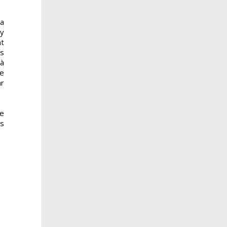
 a
’y
nt
us
 à
de
ar
de
us