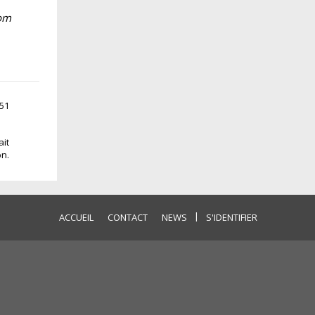
com
:51
ait
on.
|
ACCUEIL
CONTACT
NEWS
S'IDENTIFIER