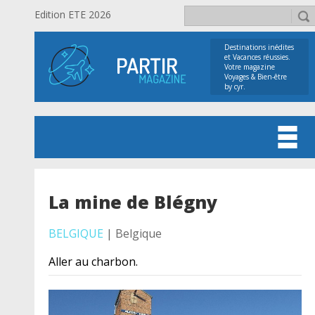
Edition ETE 2026
Destinations inédites
et Vacances réussies.
Votre magazine
Voyages & Bien-être
by cyr.
La mine de Blégny
BELGIQUE
| Belgique
Aller au charbon.