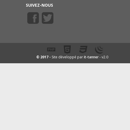
SUIVEZ-NOUS
it-tanner
© 2017 -
Site développé par
- v2.0