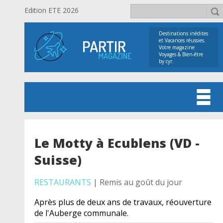
Edition ETE 2026
Destinations inédites
et Vacances réussies.
Votre magazine
Voyages & Bien-être
by cyr.
Le Motty à Ecublens (VD -
Suisse)
RESTAURANTS
| Remis au goût du jour
Après plus de deux ans de travaux, réouverture
de l'Auberge communale.