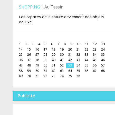
SHOPPING
| Au Tessin
Les caprices de la nature deviennent des objets
de luxe.
1
2
3
4
5
6
7
8
9
10
11
12
13
14
15
16
17
18
19
20
21
22
23
24
25
26
27
28
29
30
31
32
33
34
35
36
37
38
39
40
41
42
43
44
45
46
47
48
49
50
51
52
53
54
55
56
57
58
59
60
61
62
63
64
65
66
67
68
69
70
71
72
73
74
75
76
Publicité