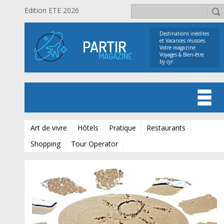
Edition ETE 2026
Destinations inédites
et Vacances réussies.
Votre magazine
Voyages & Bien-être
by cyr.
Art de vivre
Hôtels
Pratique
Restaurants
Shopping
Tour Operator