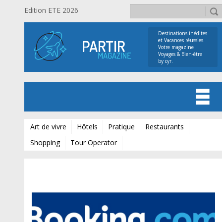
Edition ETE 2026
Destinations inédites
et Vacances réussies.
Votre magazine
Voyages & Bien-être
by cyr.
Art de vivre
Hôtels
Pratique
Restaurants
Shopping
Tour Operator