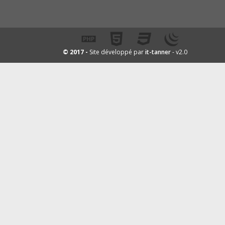
it-tanner
© 2017 -
Site développé par
- v2.0