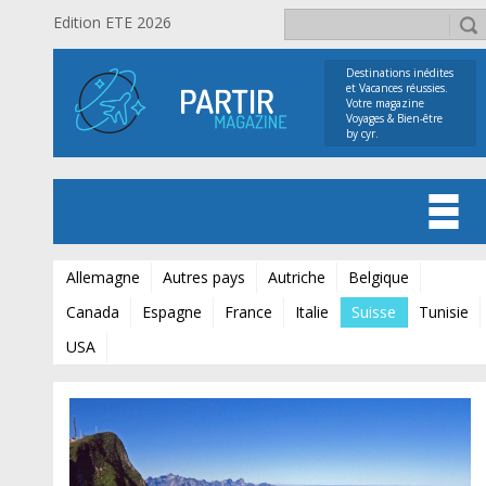
Edition ETE 2026
Destinations inédites
et Vacances réussies.
Votre magazine
Voyages & Bien-être
by cyr.
Allemagne
Autres pays
Autriche
Belgique
Canada
Espagne
France
Italie
Suisse
Tunisie
USA