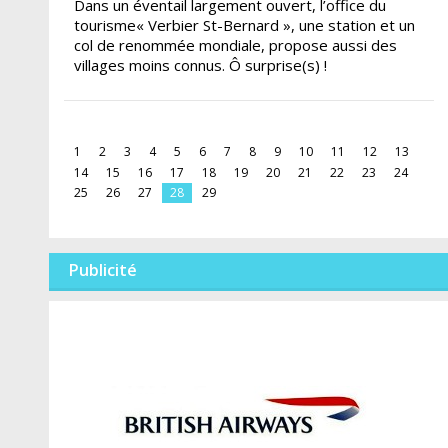
Dans un éventail largement ouvert, l’office du
tourisme« Verbier St-Bernard », une station et un
col de renommée mondiale, propose aussi des
villages moins connus. Ô surprise(s) !
1
2
3
4
5
6
7
8
9
10
11
12
13
14
15
16
17
18
19
20
21
22
23
24
25
26
27
28
29
Publicité