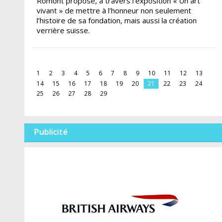
Romont propose, à travers l’exposition « Un art
vivant » de mettre à l’honneur non seulement
l’histoire de sa fondation, mais aussi la création
verrière suisse.
1
2
3
4
5
6
7
8
9
10
11
12
13
14
15
16
17
18
19
20
21
22
23
24
25
26
27
28
29
Publicité