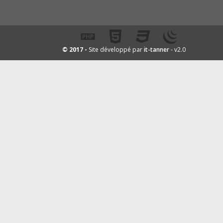
it-tanner
© 2017 -
Site développé par
- v2.0