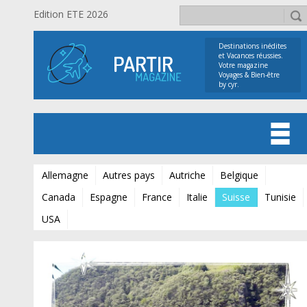
Edition ETE 2026
Destinations inédites
et Vacances réussies.
Votre magazine
Voyages & Bien-être
by cyr.
Allemagne
Autres pays
Autriche
Belgique
Canada
Espagne
France
Italie
Suisse
Tunisie
USA