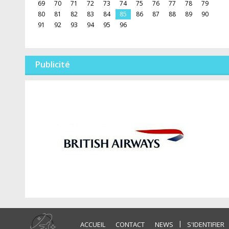
69
70
71
72
73
74
75
76
77
78
79
80
81
82
83
84
85
86
87
88
89
90
91
92
93
94
95
96
Publicité
|
ACCUEIL
CONTACT
NEWS
S'IDENTIFIER