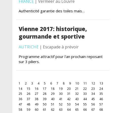
FRANCE
| Vermeer au Louvre
Authenticité garantie des toiles mais…
Vienne 2017: historique,
gourmande et sportive
AUTRICHE
| Escapade à prévoir
Programme attractif pour l'an prochain reposant
sur 3 piliers.
1
2
3
4
5
6
7
8
9
10
11
12
13
14
15
16
17
18
19
20
21
22
23
24
25
26
27
28
29
30
31
32
33
34
35
36
37
38
39
40
41
42
43
44
45
46
47
48
49
50
51
52
53
54
55
56
57
58
59
60
61
62
63
64
65
66
67
68