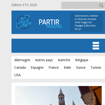
Edition ETE 2026
Destinations inédites
et Vacances réussies.
Votre magazine
Voyages & Bien-être
by cyr.
Allemagne
Autres pays
Autriche
Belgique
Canada
Espagne
France
Italie
Suisse
Tunisie
USA