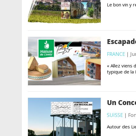
Le bon vin y 
Escapad
FRANCE
| Ju
« Allez viens 
typique de la
Un Conce
SUISSE
| Fon
Autour des Li