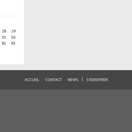
28
29
55
56
82
83
|
ACCUEIL
CONTACT
NEWS
S'IDENTIFIER