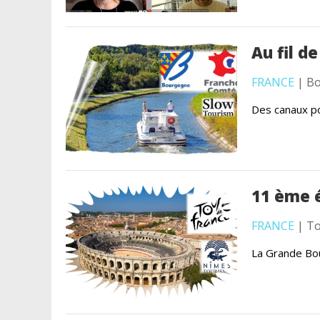
Au fil de
FRANCE
| Bo
Des canaux po
11 ème 
FRANCE
| To
La Grande Bou