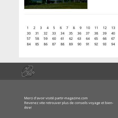
1
2
3
4
5
6
7
8
9
10
11
12
13
30
31
32
33
34
35
36
37
38
39
40
57
58
59
60
61
62
63
64
65
66
67
84
85
86
87
88
89
90
91
92
93
94
Merci d'avoir visité partir-magazine.com
Revenez vite retrouver plus de conseils voyage et bien-
être!