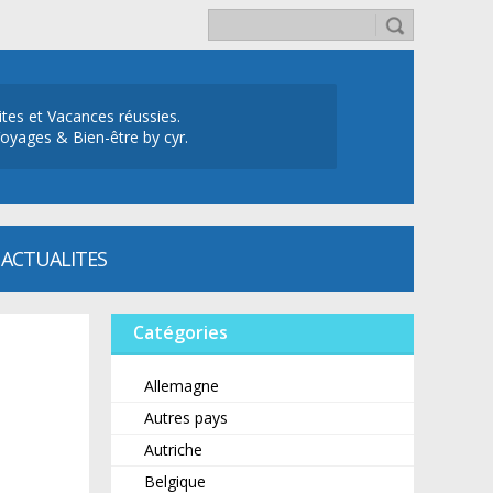
ites et Vacances réussies.
oyages & Bien-être by cyr.
ACTUALITES
Catégories
Allemagne
Autres pays
Autriche
Belgique