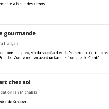
remonte à la nuit des temps.
e gourmande
ra français
dont boire un pont, y’a du sauciflard et du frometon ». Cette expr
 Franche-Comté met en avant un fameux fromage : le Comté.
rt chez soi
dation Jan Michalski
eder de Schubert