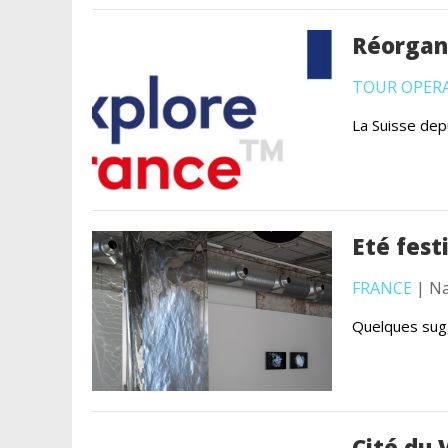
Réorgan
TOUR OPER
La Suisse depu
Eté fest
FRANCE
| Na
Quelques sug
Cité du 