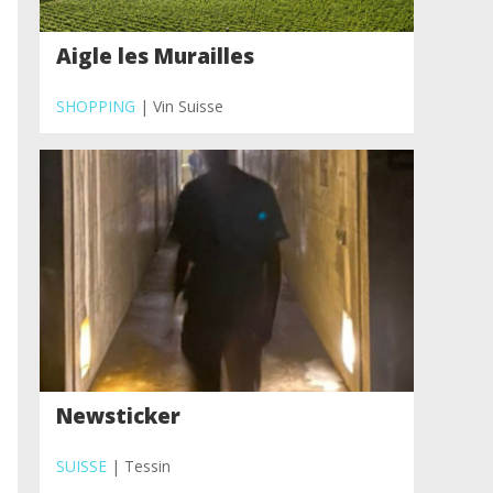
Aigle les Murailles
SHOPPING
| Vin Suisse
Newsticker
SUISSE
| Tessin