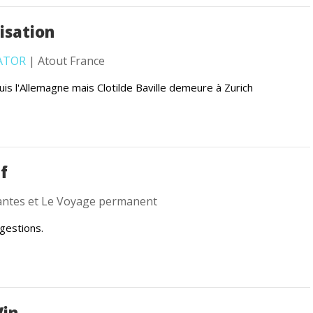
isation
ATOR
| Atout France
is l'Allemagne mais Clotilde Baville demeure à Zurich
if
ntes et Le Voyage permanent
gestions.
Vin