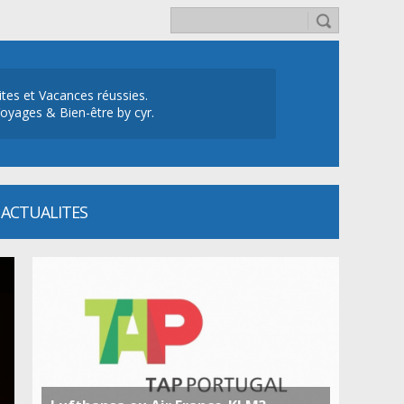
ites et Vacances réussies.
oyages & Bien-être by cyr.
ACTUALITES
Locarno Film Festival
Du 05.08.2026 au 15.08.2026, toute la journée