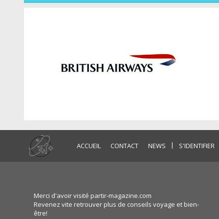
|
ACCUEIL
CONTACT
NEWS
S'IDENTIFIER
Merci d'avoir visité partir-magazine.com
Revenez vite retrouver plus de conseils voyage et bien-
être!