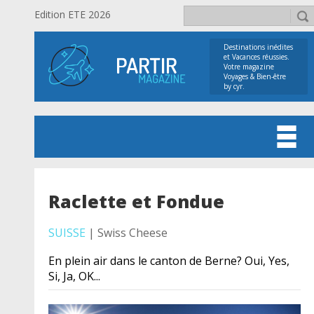
Edition ETE 2026
Destinations inédites
et Vacances réussies.
Votre magazine
Voyages & Bien-être
by cyr.
Raclette et Fondue
SUISSE
| Swiss Cheese
En plein air dans le canton de Berne? Oui, Yes,
Si, Ja, OK...