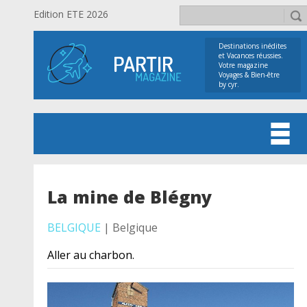
Edition ETE 2026
Destinations inédites
et Vacances réussies.
Votre magazine
Voyages & Bien-être
by cyr.
La mine de Blégny
BELGIQUE
| Belgique
Aller au charbon.