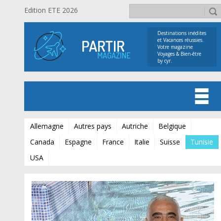
Edition ETE 2026
Destinations inédites
et Vacances réussies.
Votre magazine
Voyages & Bien-être
by cyr.
Allemagne
Autres pays
Autriche
Belgique
Canada
Espagne
France
Italie
Suisse
Tunisie
USA