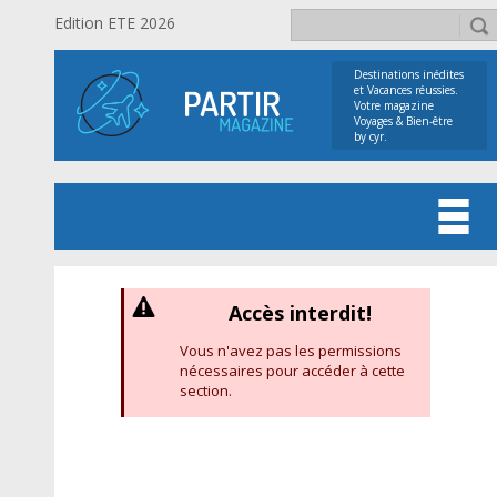
Edition ETE 2026
Destinations inédites
et Vacances réussies.
Votre magazine
Voyages & Bien-être
by cyr.
Accès interdit!
Vous n'avez pas les permissions
nécessaires pour accéder à cette
section.